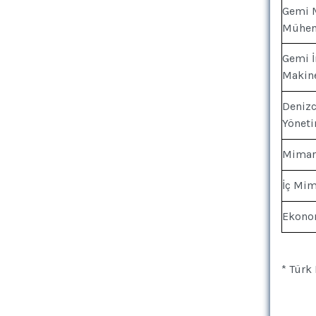
Gemi M
Mühen
Gemi İ
Makine
Denizc
Yönet
Mimar
İç Mim
Ekono
* Türk