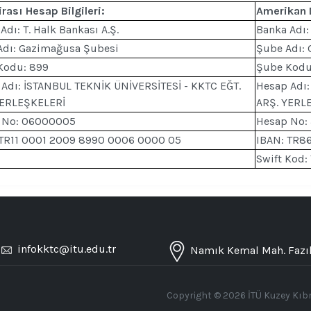
irası Hesap Bilgileri:
Amerikan D
Adı: T. Halk Bankası A.Ş.
Banka Adı: 
Adı: Gazimağusa Şubesi
Şube Adı:
Kodu: 899
Şube Kodu
Adı: İSTANBUL TEKNİK ÜNİVERSİTESİ - KKTC EĞT.
Hesap Adı:
YERLEŞKELERİ
ARŞ. YERL
 No: 06000005
Hesap No:
 TR11 0001 2009 8990 0006 0000 05
IBAN: TR8
Swift Kod
/
infokktc@itu.edu.tr
Namık Kemal Mah. Fazıl
Copyright © 2026 İTÜ Kuzey Kıbrı