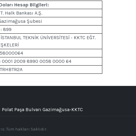
oları Hesap Bilgileri:
T. Halk Bankası A.Ş.
 Gazimağusa Şubesi
: 899
 İSTANBUL TEKNİK ÜNİVERSİTESİ - KKTC EĞT.
EŞKELERİ
 58000064
6 0001 2009 8990 0058 0000 64
: TRHBTR2A
 Polat Paşa Bulvarı Gazimağusa-KKTC
s. Tüm hakları Saklıdır.