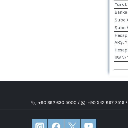
Türk L
Banka 
Şube 
Şube 
Hesap 
ARŞ. 
Hesap
IBAN:
+90 392 630 5000 /
+90 542 867 7516 