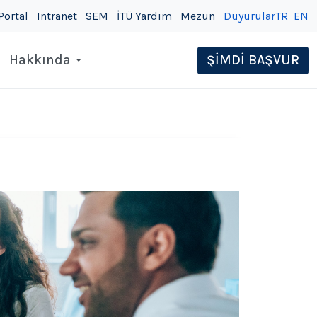
Portal
Intranet
SEM
İTÜ Yardım
Mezun
Duyurular
TR
EN
Hakkında
ŞİMDİ BAŞVUR